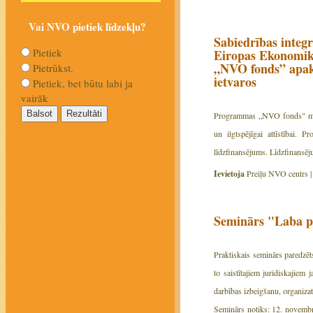
Vai NVO pietiek līdzekļu?
Sabiedrības integr
Pietiek
Eiropas Ekonomik
„NVO fonds” apak
Pietrūkst.
ietvaros
Pietiek, bet būtu labi ja
vairāk
Programmas „NVO fonds" mērķis
un ilgtspējīgai attīstībai.
līdzfinansējums. Līdzfinansē
Ievietoja
Preiļu NVO centrs 
Seminārs "Laba p
Praktiskais seminārs paredzēts
to saistītajiem juridiskajiem 
darbības izbeigšanu, organiza
Seminārs notiks: 12. novembrī