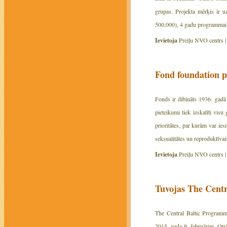
grupas. Projekta mērķis ir uz
500,000), 4 gadu programmai (
Ievietoja
Preiļu NVO centrs 
Fond foundation p
Fonds ir dibināts 1936. gadā
pieteikumi tiek izskatīti vis
prioritātes, par kurām var ies
seksualitātes un reproduktīvai
Ievietoja
Preiļu NVO centrs 
Tuvojas The Centr
The Central Baltic Program
2015. gada 9. februārim. Otr