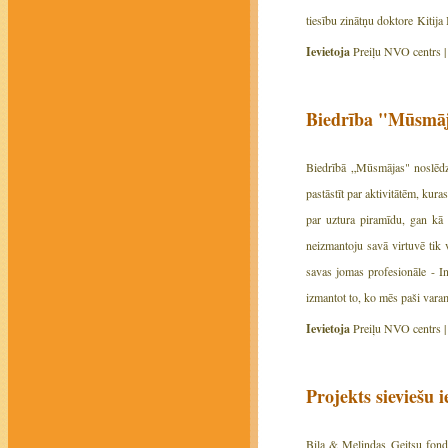
tiesību zinātņu doktore Kitija 
Ievietoja
Preiļu NVO centrs 
Biedrība "Mūsmāja
Biedrībā „Mūsmājas" noslēdzi
pastāstīt par aktivitātēm, ku
par uztura piramīdu, gan kā 
neizmantoju savā virtuvē tik 
savas jomas profesionāle - In
izmantot to, ko mēs paši vara
Ievietoja
Preiļu NVO centrs 
Projekts sieviešu 
Bila & Melindas Geitsu fonds 