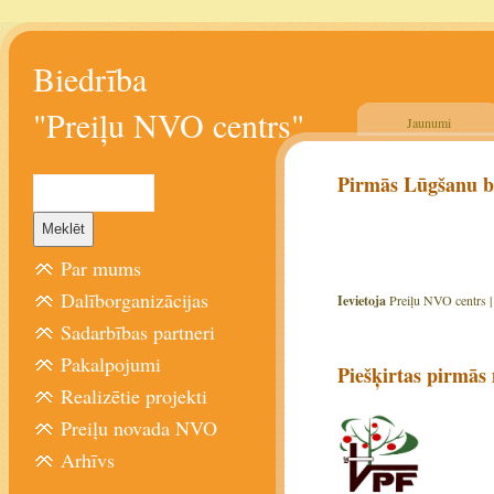
Biedrība
"Preiļu NVO centrs"
Jaunumi
Pirmās Lūgšanu b
Par mums
Dalīborganizācijas
Ievietoja
Preiļu NVO centrs 
Sadarbības partneri
Pakalpojumi
Piešķirtas pirmās
Realizētie projekti
Preiļu novada NVO
Arhīvs