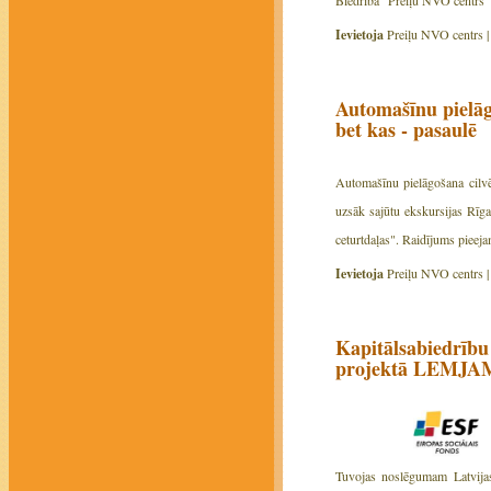
Biedrība "Preiļu NVO centrs" 
Ievietoja
Preiļu NVO centrs 
Automašīnu pielāg
bet kas - pasaulē
Automašīnu pielāgošana cilvē
uzsāk sajūtu ekskursijas Rīgas
ceturtdaļas". Raidījums pieeja
Ievietoja
Preiļu NVO centrs 
Kapitālsabiedrību
projektā LEMJ
Tuvojas noslēgumam Latvijas