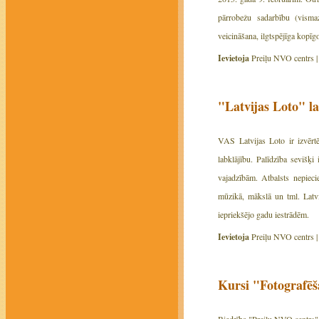
pārrobežu sadarbību (vismaz
veicināšana, ilgtspējīga kopī
Ievietoja
Preiļu NVO centrs 
"Latvijas Loto" 
VAS Latvijas Loto ir izvērtē
labklājību. Palīdzība sevišķ
vajadzībām. Atbalsts nepiecie
mūzikā, mākslā un tml. Latvi
iepriekšējo gadu iestrādēm.
Ievietoja
Preiļu NVO centrs 
Kursi "Fotografē