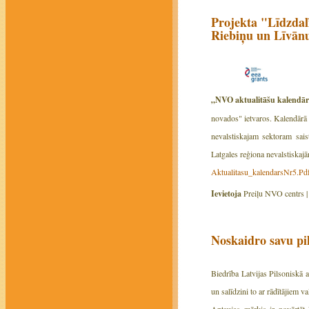
Projekta "Līdzdalī
Riebiņu un Līvānu
„NVO aktualitāšu kalendā
novados" ietvaros. Kalendārā 
nevalstiskajam sektoram sais
Latgales reģiona nevalstiskaj
Aktualitasu_kalendarsNr5.Pd
Ievietoja
Preiļu NVO centrs 
Noskaidro savu pil
Biedrība Latvijas Pilsoniskā a
un salīdzini to ar rādītājiem val
Aptaujas mērķis ir novērtēt 