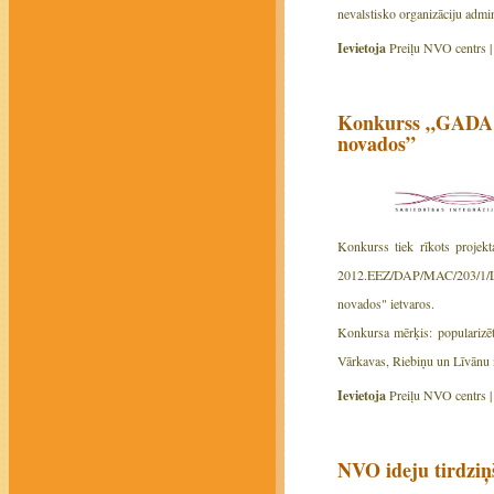
nevalstisko organizāciju admini
Ievietoja
Preiļu NVO centrs 
Konkurss „GADA 
novados”
Konkurss tiek rīkots projekt
2012.EEZ/DAP/MAC/203/1/L
novados" ietvaros.
Konkursa mērķis: popularizēt
Vārkavas, Riebiņu un Līvānu n
Ievietoja
Preiļu NVO centrs 
NVO ideju tirdziņš