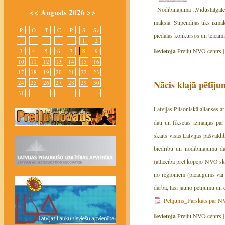
Nodibinājuma „Viduslatgale
<<
Augusts 2026
>>
mākslā. Stipendijas tiks izma
P
O
T
C
P
S
Sv
piedalās konkursos un teicam
1
2
Ievietoja
Preiļu NVO centrs 
8
3
4
5
6
7
9
10
11
12
13
14
15
16
17
18
19
20
21
22
23
Nācis klajā pētīj
24
25
26
27
28
29
30
31
Latvijas Pilsoniskā alianses 
dati un fiksētās izmaiņas p
skaits visās Latvijas pašvaldī
biedrību un nodibinājumu dar
(attiecībā pret kopējo NVO ska
no reģioniem (pieaugums vai 
darbā, lasi jauno pētījumu un d
Petijums_Parskats par 
Ievietoja
Preiļu NVO centrs 