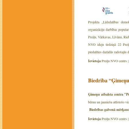
Projekta „Līdzdalības demok
organizāciju darbības popula
Preiļu, Vārkavas, Līvānu, Ri
NVO ideju tirdziņā 22 Preiļ
piedalīties dažādās radošajās d
Ievietoja
Preiļu NVO centrs 
Biedrība “Ģimeņu 
Ģimeņu atbalsta centra "P
bērnu un jauniešu attīstošo vid
Biedrības galvenā mērķaud
Ievietoja
Preiļu NVO centrs 