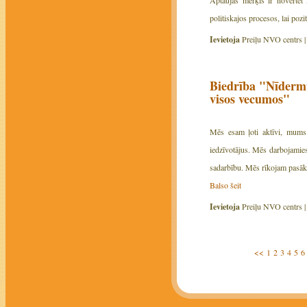
politiskajos procesos, lai pozi
Ievietoja
Preiļu NVO centrs 
Biedrība "Nīdermu
visos vecumos"
Mēs esam ļoti aktīvi, mums 
iedzīvotājus. Mēs darbojamies
sadarbību. Mēs rīkojam pasāku
Balso šeit
Ievietoja
Preiļu NVO centrs 
<<
1
2
3
4
5
6