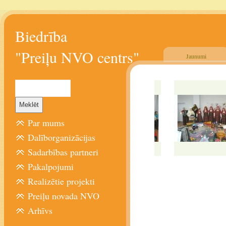
Biedrība
"Preiļu NVO centrs"
Jaunumi
Par mums
Dalīborganizācijas
Sadarbības partneri
Pakalpojumi
Realizētie projekti
Preiļu novada NVO
Arhīvs