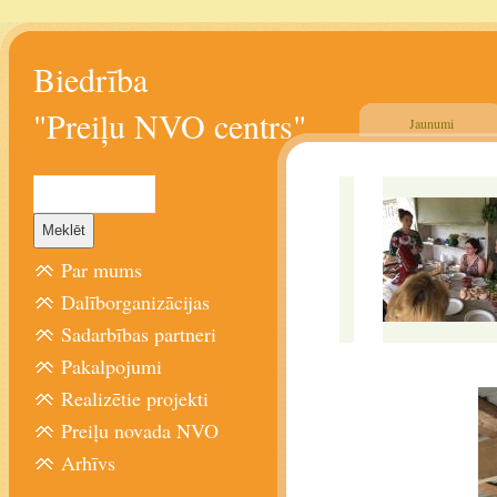
Biedrība
"Preiļu NVO centrs"
Jaunumi
Par mums
Dalīborganizācijas
Sadarbības partneri
Pakalpojumi
Realizētie projekti
Preiļu novada NVO
Arhīvs