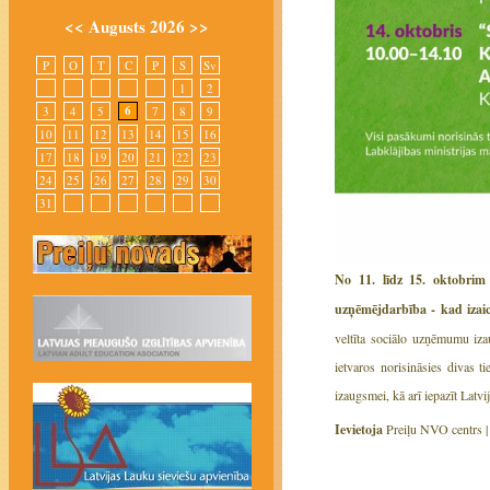
<<
Augusts 2026
>>
P
O
T
C
P
S
Sv
1
2
6
3
4
5
7
8
9
10
11
12
13
14
15
16
17
18
19
20
21
22
23
24
25
26
27
28
29
30
31
No 11. līdz 15. oktobrim 
uzņēmējdarbība - kad izai
veltīta sociālo uzņēmumu iza
ietvaros norisināsies divas t
izaugsmei, kā arī iepazīt Latv
Ievietoja
Preiļu NVO centrs 