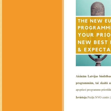
Aicinām Latvijas biedrība
programmām, tai skaitā arī
apspriest programmu prioritāte
Ievietoja
Preiļu NVO centrs 