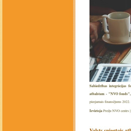
Sabiedrības integrācijas 
atbalstam - "NVO fonds",
pieejamais finansējums 2022. 
Ievietoja
Preiļu NVO centrs 
Valsts sniegtais a