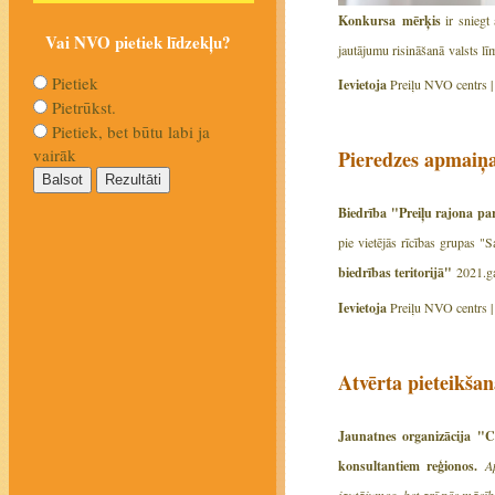
Konkursa mērķis
ir sniegt
Vai NVO pietiek līdzekļu?
jautājumu risināšanā valsts 
Pietiek
Ievietoja
Preiļu NVO centrs 
Pietrūkst.
Pietiek, bet būtu labi ja
vairāk
Pieredzes apmaiņ
Biedrība "Preiļu rajona pa
pie vietējās rīcības grupas "S
biedrības teritorijā"
2021.g
Ievietoja
Preiļu NVO centrs 
Atvērta pieteikšan
Jaunatnes organizācija "C
konsultantiem reģionos.
A
jautājumos, bet arī pēc mācīb