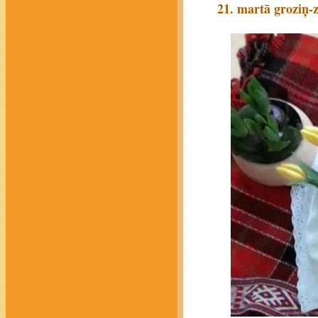
21. martā groziņ-