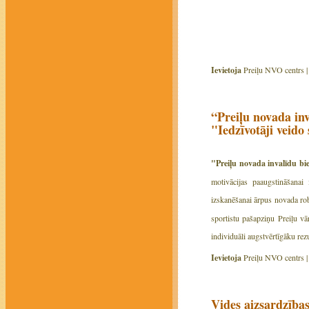
Ievietoja
Preiļu NVO centrs 
“Preiļu novada in
"Iedzīvotāji veido
"Preiļu novada invalīdu bie
motivācijas paaugstināšanai 
izskanēšanai ārpus novada 
sportistu pašapziņu Preiļu v
individuāli augstvērtīgāku rez
Ievietoja
Preiļu NVO centrs 
Vides aizsardzības