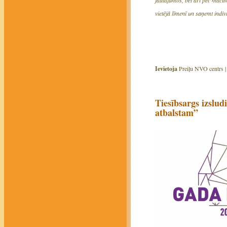
vietējā līmenī un saņemt indiv
Ievietoja
Preiļu NVO centrs 
Tiesībsargs izslud
atbalstam”