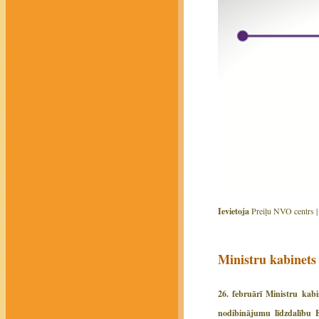
Ievietoja
Preiļu NVO centrs 
Ministru kabinet
26. februārī Ministru kab
nodibinājumu līdzdalību E