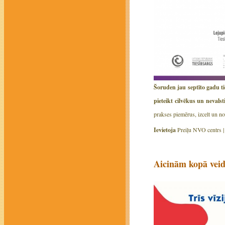
Šoruden jau septīto gadu t
pieteikt cilvēkus un nevals
prakses piemērus, izcelt un no
Ievietoja
Preiļu NVO centrs 
Aicinām kopā veid