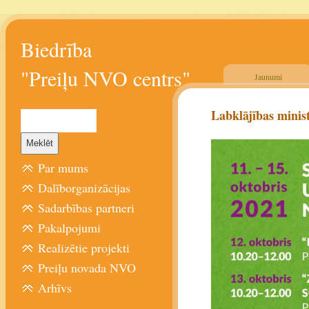
Biedrība
"Preiļu NVO centrs"
Jaunumi
Labklājības minis
Par mums
Dalīborganizācijas
Sadarbības partneri
Pakalpojumi
Realizētie projekti
Preiļu novada NVO
Arhīvs