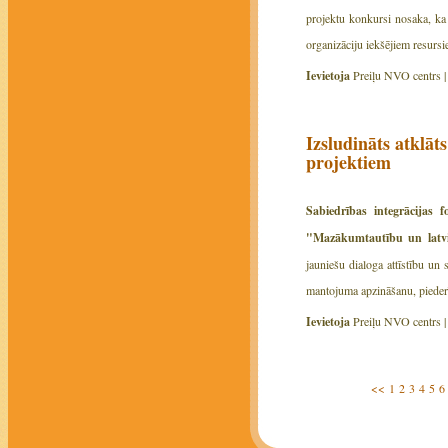
projektu konkursi nosaka, ka
organizāciju iekšējiem resursie
Ievietoja
Preiļu NVO centrs 
Izsludināts atklā
projektiem
Sabiedrības integrācijas
"Mazākumtautību un latvi
jauniešu dialoga attīstību un
mantojuma apzināšanu, piederī
Ievietoja
Preiļu NVO centrs 
<<
1
2
3
4
5
6