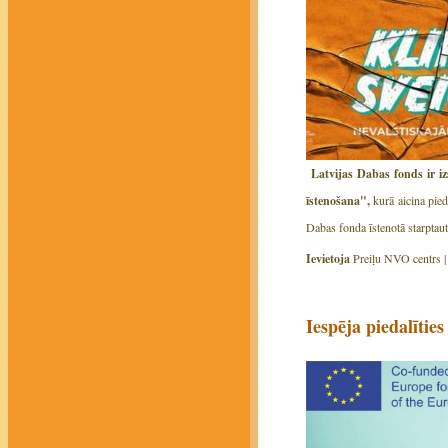
Latvijas Dabas fonds ir i
īstenošana",
kurā aicina pied
Dabas fonda īstenotā starptau
Ievietoja
Preiļu NVO centrs 
Iespēja piedalīti