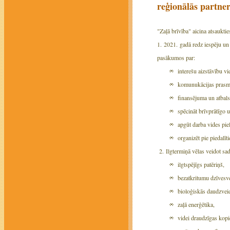
reģionālās partner
"Zaļā brīvība" aicina atsauktie
1. 2021. gadā redz iespēju un 
pasākumos par:
interešu aizstāvību v
komunukācijas prasmē
finansējuma un atbalst
spēcināt brīvprātīgo 
apgūt darba vides pi
organizēt pie piedal
2. Ilgtermiņā vēlas veidot sad
ilgtspējīgs patēriņš,
bezatkritumu dzīvesv
bioloģiskās daudzvei
zaļā enerģētika,
videi draudzīgas kopie