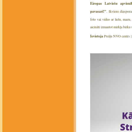
Eiropas Latviešu apvie
pavasari!"
. Ikviens diaspora
foto vai video ar lielu, mazu
aicināti izmantot mirkļa bi
Ievietoja
Preiļu NVO centrs 