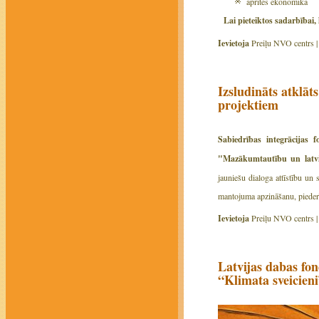
aprites ekonomika
Lai pieteiktos sadarbībai,
Ievietoja
Preiļu NVO centrs 
Izsludināts atklā
projektiem
Sabiedrības integrācijas
"Mazākumtautību un latvi
jauniešu dialoga attīstību un
mantojuma apzināšanu, piederī
Ievietoja
Preiļu NVO centrs 
Latvijas dabas fon
“Klimata sveicien