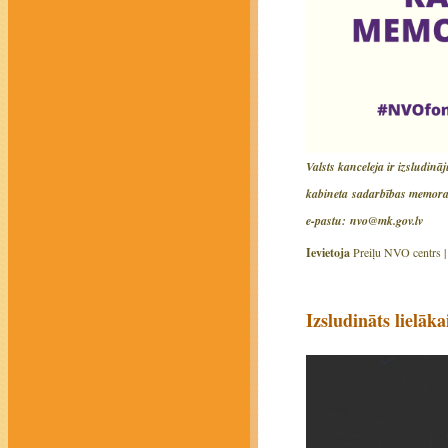
Valsts kanceleja ir izsludi
kabineta sadarbības memoran
e-pastu: nvo@mk.gov.lv
Ievietoja
Preiļu NVO centrs 
Izsludināts lielā