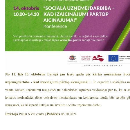
No 11. līdz 15. oktobrim Latvijā jau trešo gadu pēc kārtas norisināsies Soci
uzņēmējdarbība - kad izaicinājumi pārtop aicinājumā!".
To organizē Labklājības mi
veltīta sociālo uzņēmumu izaugsmei un sabiedrības izpratnes veidošanai par to, kā ar 
ietvaros norisināsies divas tiešsaistes meistarklases un konference, kurās būs iespēja g
izaugsmei, kā arī iepazīt Latvijas un ārvalstu sociālo uzņēmumu darbu.
Ievietoja
Preiļu NVO centrs |
Publicēts
06.10.2021