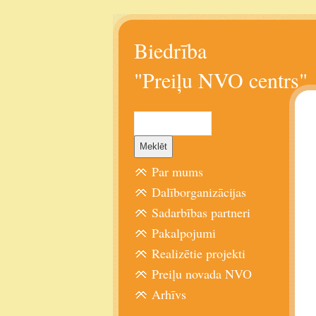
Biedrība
"Preiļu NVO centrs"
Par mums
Dalīborganizācijas
Sadarbības partneri
Pakalpojumi
Realizētie projekti
Preiļu novada NVO
Arhīvs