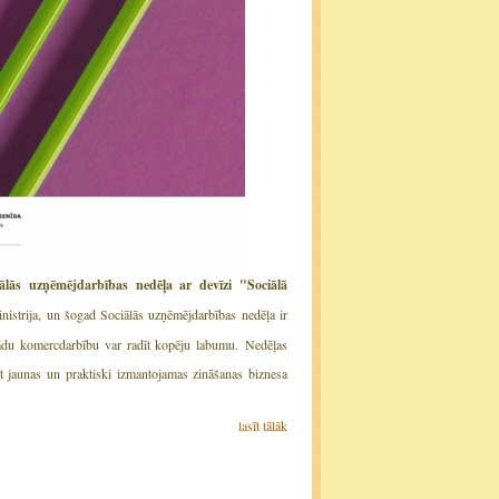
ālās uzņēmējdarbības nedēļa ar devīzi "Sociālā
nistrija, un šogad Sociālās uzņēmējdarbības nedēļa ir
šādu komercdarbību var radīt kopēju labumu. Nedēļas
ūt jaunas un praktiski izmantojamas zināšanas biznesa
lasīt tālāk