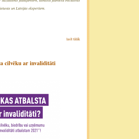
Lietuvas un Latvijas ekspertiem.
lasīt tālāk
 cilvēku ar invaliditāti