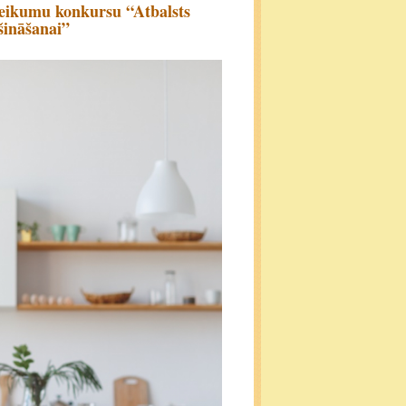
eteikumu konkursu “Atbalsts
šināšanai”