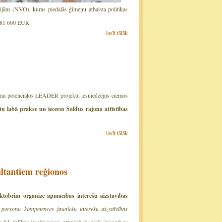
ijām (NVO), kuras piedalās ģimeņu atbalsta politikas
ir 81 600 EUR.
lasīt tālāk
ina potenciālos LEADER projektu iesniedzējus ciemos
labā prakse un ieceres Saldus rajona attīstības
lasīt tālāk
ultantiem reģionos
ktobrim organizē apmācības interešu aizstāvības
o personu kompetences jauniešu interešu aizstāvības
īdzdalības jautājumiem, atbalstīt jauniešu iniciatīvas