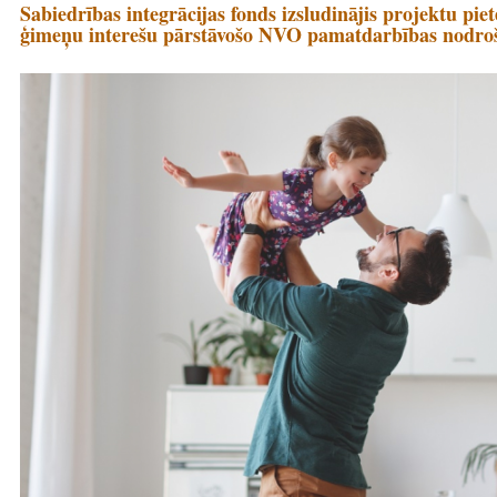
Sabiedrības integrācijas fonds izsludinājis projektu pi
ģimeņu interešu pārstāvošo NVO pamatdarbības nodro