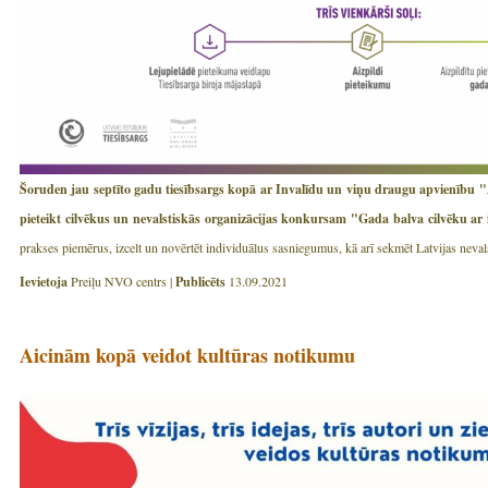
Šoruden jau septīto gadu tiesībsargs kopā ar Invalīdu un viņu draugu apvienību "
pieteikt cilvēkus un nevalstiskās organizācijas konkursam "Gada balva cilvēku ar i
prakses piemērus, izcelt un novērtēt individuālus sasniegumus, kā arī sekmēt Latvijas neval
Ievietoja
Preiļu NVO centrs |
Publicēts
13.09.2021
Aicinām kopā veidot kultūras notikumu