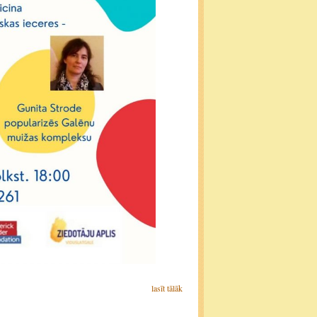
lasīt tālāk