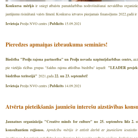
Konkursa mērķis
ir sniegt atbalstu pamatdarbības nodrošināšanai nevaldības organizāc
jautājumu risināšanā valsts līmenī. Konkursa ietvaros pieejamais finansējums 2022.gadā 
Ievietoja
Preiļu NVO centrs |
Publicēts
15.09.2021
Pieredzes apmaiņas izbraukuma seminārs!
Biedrība "Preiļu rajona partnerība" un Preiļu novada uzņēmējdarbības centrs,
aic
pie vietējās rīcības grupas "Saldus rajona attīstības biedrība" iepazīt
"LEADER projektu 
biedrības teritorijā"
2021.gada
22. un 23. septembrī!
Ievietoja
Preiļu NVO centrs |
Publicēts
14.09.2021
Atvērta pieteikšanās jauniešu interešu aizstāvības kons
Jaunatnes organizācija "Creative minds for culture" no 25. septembra līdz 2. o
konsultantiem reģionos.
Apmācību mērķis ir attīstīt darbā ar jauniešiem iesaistīt
jautājumos, bet arī pēc mācībām konsultantiem būs iespēja vadīt jauniešiem darbnīcas par l