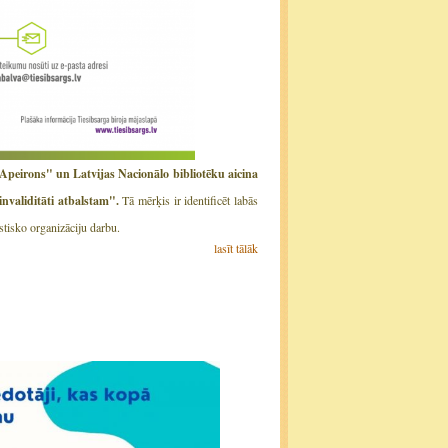
Apeirons" un Latvijas Nacionālo bibliotēku aicina
nvaliditāti atbalstam".
Tā mērķis ir identificēt labās
stisko organizāciju darbu.
lasīt tālāk