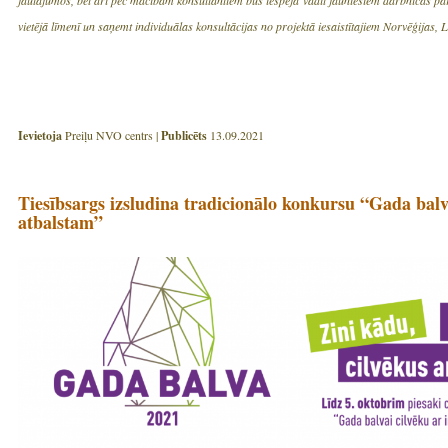
vietējā līmenī un saņemt individuālas konsultācijas no projektā iesaistītajiem Norvēģijas, 
Ievietoja
Preiļu NVO centrs |
Publicēts
13.09.2021
Tiesībsargs izsludina tradicionālo konkursu “Gada balva
atbalstam”