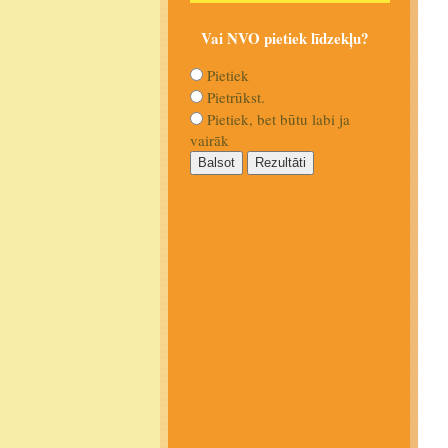
Vai NVO pietiek līdzekļu?
Pietiek
Pietrūkst.
Pietiek, bet būtu labi ja
vairāk