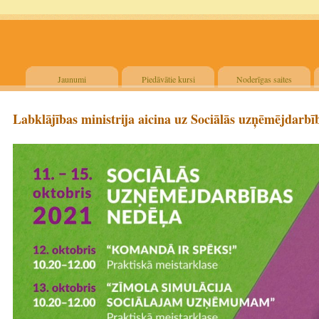
Jaunumi
Piedāvātie kursi
Noderīgas saites
Labklājības ministrija aicina uz Sociālās uzņēmējdarb