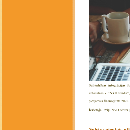
Sabiedrības integrācijas 
atbalstam - "NVO fonds",
pieejamais finansējums 2022. 
Ievietoja
Preiļu NVO centrs 
Valsts sniegtais a