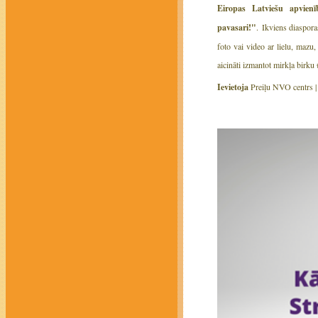
Eiropas Latviešu apvie
pavasari!"
. Ikviens diaspora
foto vai video ar lielu, mazu
aicināti izmantot mirkļa bi
Ievietoja
Preiļu NVO centrs 