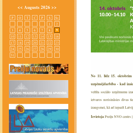
<<
Augusts 2026
>>
P
O
T
C
P
S
Sv
1
2
9
3
4
5
6
7
8
10
11
12
13
14
15
16
17
18
19
20
21
22
23
24
25
26
27
28
29
30
31
No 11. līdz 15. oktobrim 
uzņēmējdarbība - kad izai
veltīta sociālo uzņēmumu iza
ietvaros norisināsies divas t
izaugsmei, kā arī iepazīt Latv
Ievietoja
Preiļu NVO centrs 