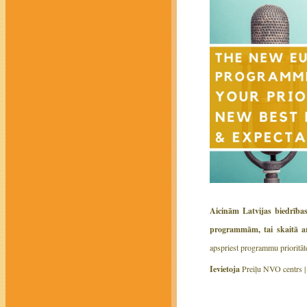
Aicinām Latvijas biedrība
programmām, tai skaitā arī
apspriest programmu prioritāte
Ievietoja
Preiļu NVO centrs 