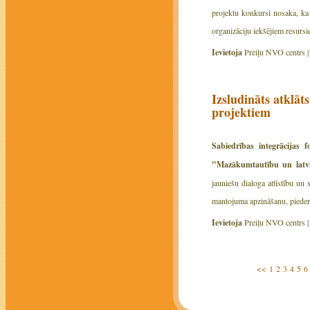
projektu konkursi nosaka, ka
organizāciju iekšējiem resursie
Ievietoja
Preiļu NVO centrs 
Izsludināts atklā
projektiem
Sabiedrības integrācijas
"Mazākumtautību un latvi
jauniešu dialoga attīstību un
mantojuma apzināšanu, piederī
Ievietoja
Preiļu NVO centrs 
<<
1
2
3
4
5
6