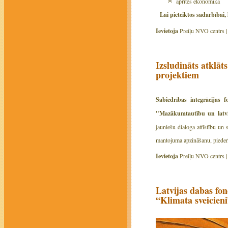
aprites ekonomika
Lai pieteiktos sadarbībai,
Ievietoja
Preiļu NVO centrs 
Izsludināts atklā
projektiem
Sabiedrības integrācijas
"Mazākumtautību un latvi
jauniešu dialoga attīstību un
mantojuma apzināšanu, piederī
Ievietoja
Preiļu NVO centrs 
Latvijas dabas fon
“Klimata sveicien