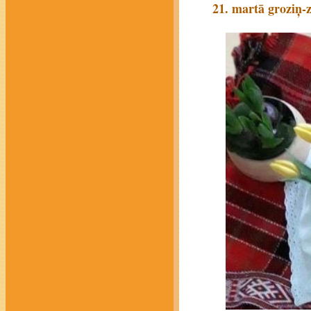
21. martā groziņ-