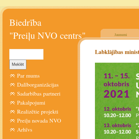
Biedrība
"Preiļu NVO centrs"
Jaunumi
Labklājības minis
Par mums
Dalīborganizācijas
Sadarbības partneri
Pakalpojumi
Realizētie projekti
Preiļu novada NVO
Arhīvs