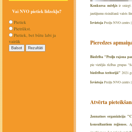
Konkursa mērķis
ir sniegt
Vai NVO pietiek līdzekļu?
jautājumu risināšanā valsts 
Pietiek
Ievietoja
Preiļu NVO centrs 
Pietrūkst.
Pietiek, bet būtu labi ja
vairāk
Pieredzes apmaiņ
Biedrība "Preiļu rajona pa
pie vietējās rīcības grupas "S
biedrības teritorijā"
2021.g
Ievietoja
Preiļu NVO centrs 
Atvērta pieteikšan
Jaunatnes organizācija "C
konsultantiem reģionos.
A
jautājumos, bet arī pēc mācīb