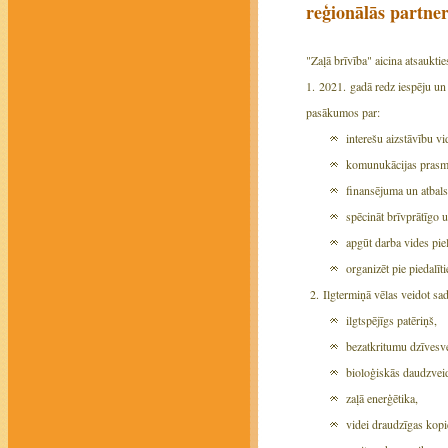
reģionālās partner
"Zaļā brīvība" aicina atsauktie
1. 2021. gadā redz iespēju un 
pasākumos par:
interešu aizstāvību v
komunukācijas prasmē
finansējuma un atbalst
spēcināt brīvprātīgo 
apgūt darba vides pi
organizēt pie piedal
2. Ilgtermiņā vēlas veidot sad
ilgtspējīgs patēriņš,
bezatkritumu dzīvesv
bioloģiskās daudzvei
zaļā enerģētika,
videi draudzīgas kopie