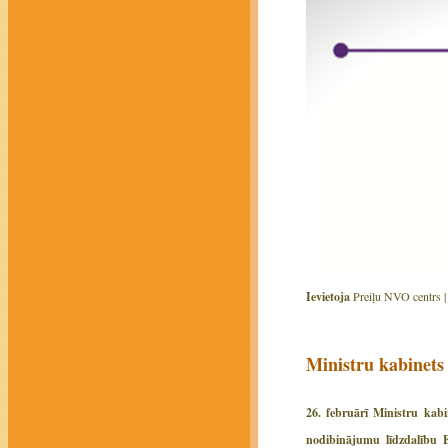
Ievietoja
Preiļu NVO centrs 
Ministru kabinet
26. februārī Ministru kab
nodibinājumu līdzdalību E