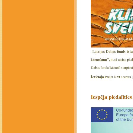
Latvijas Dabas fonds ir i
īstenošana",
kurā aicina pied
Dabas fonda īstenotā starptau
Ievietoja
Preiļu NVO centrs 
Iespēja piedalīti