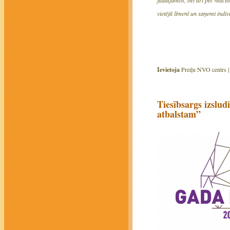
vietējā līmenī un saņemt indiv
Ievietoja
Preiļu NVO centrs 
Tiesībsargs izslud
atbalstam”