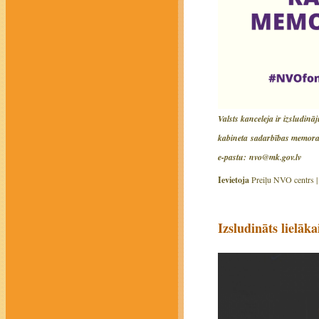
Valsts kanceleja ir izsludi
kabineta sadarbības memoran
e-pastu: nvo@mk.gov.lv
Ievietoja
Preiļu NVO centrs 
Izsludināts lielā