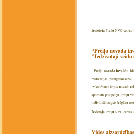
Ievietoja
Preiļu NVO centrs 
“Preiļu novada in
"Iedzīvotāji veido
"Preiļu novada invalīdu bie
motivācijas paaugstināšanai 
izskanēšanai ārpus novada 
sportistu pašapziņu Preiļu v
individuāli augstvērtīgāku rez
Ievietoja
Preiļu NVO centrs 
Vides aizsardzības