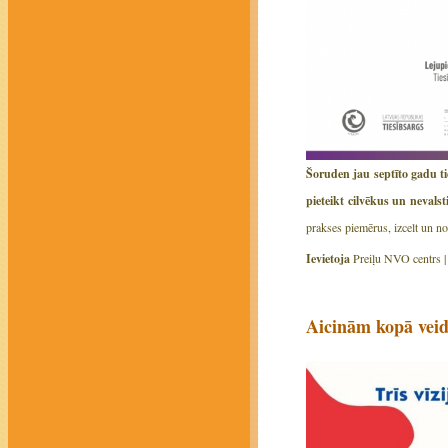
Šoruden jau septīto gadu t
pieteikt cilvēkus un nevals
prakses piemērus, izcelt un no
Ievietoja
Preiļu NVO centrs 
Aicinām kopā veid