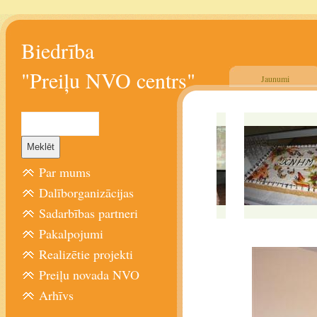
Biedrība
"Preiļu NVO centrs"
Jaunumi
Par mums
Dalīborganizācijas
Sadarbības partneri
Pakalpojumi
Realizētie projekti
Preiļu novada NVO
Arhīvs