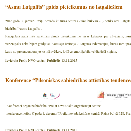
“Asmu Latgalīts” gaida pieteikumus no latgaliešiem
2016.gada 30.janvārī Preiļu novada kultūras centrā (Raiņa bukvārī 28) notiks otrā Latgal
biedrība "Asmu Latgalīts".
Pagājušajā gadā mēs saņēmām daudz pieteikumu no visas Latgales par cilvēkiem, kur
vērienīgāks nekā bijām gaidījuši. Komisija izvirzīja 7 Latgales iedzīvotājus, kurus mēs īp
katrs no pretendentiem justos kā svētkos, jo šī ceremonija bija veltīta tieši viņiem.
Ievietoja
Preiļu NVO centrs |
Publicēts
13.11.2015
Konference “Pilsoniskās sabiedrības attīstības tendence
Konferenci organizē biedrība "Preiļu nevalstisko organizāciju centrs"
konference notiks šī gada 1. decembrī Preiļu novada kultūras centrā, Raiņa bulvārī 28, Pre
Ievietoja
Preiļu NVO centrs |
Publicēts
13.11.2015