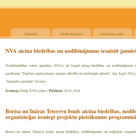
Jaunumi
Piedāvātie kursi
Noderīgas saites
NVA aicina biedrības un nodibinājumus iesaistīt jaunie
Nodarbinātības valsts aģentūra (NVA) arī šogad aicina biedrības un nodibinājumus iesa
pasākumā "Darbam nepieciešamo iemaņu attīstība nevalstiskajā sektorā", kas kopš 2014.g
"Jauniešu garantija" ietvaros.
Ievietoja
Preiļu NVO centrs |
Publicēts
28.01.2016
Borisa un Ināras Teterevu fonds aicina biedrības, nodi
organizācijas iesniegt projektu pieteikumus programmā
Borisa un Ināras Teterevu fonds aicina biedrības, nodibinājumus un reliģiskās organizāc