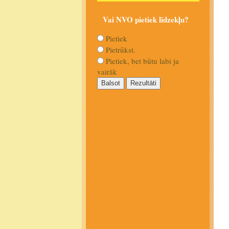
Vai NVO pietiek līdzekļu?
Pietiek
Pietrūkst.
Pietiek, bet būtu labi ja
vairāk