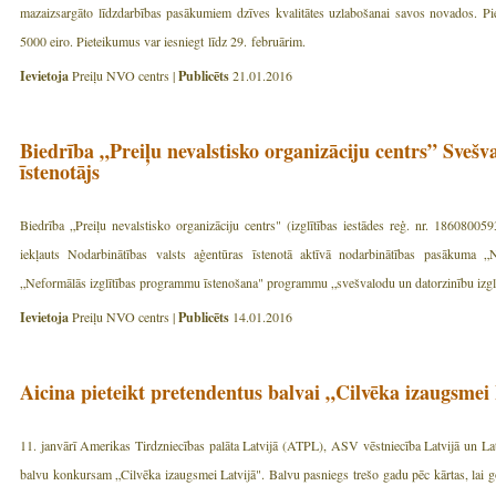
mazaizsargāto līdzdarbības pasākumiem dzīves kvalitātes uzlabošanai savos novados. Pie
5000 eiro. Pieteikumus var iesniegt līdz 29. februārim.
Ievietoja
Preiļu NVO centrs |
Publicēts
21.01.2016
Biedrība „Preiļu nevalstisko organizāciju centrs” Sve
īstenotājs
Biedrība „Preiļu nevalstisko organizāciju centrs" (izglītības iestādes reģ. nr. 18608005
iekļauts Nodarbinātības valsts aģentūras īstenotā aktīvā nodarbinātības pasākuma „
„Neformālās izglītības programmu īstenošana" programmu „svešvalodu un datorzinību izgl
Ievietoja
Preiļu NVO centrs |
Publicēts
14.01.2016
Aicina pieteikt pretendentus balvai „Cilvēka izaugsmei
11. janvārī Amerikas Tirdzniecības palāta Latvijā (ATPL), ASV vēstniecība Latvijā un Lat
balvu konkursam „Cilvēka izaugsmei Latvijā". Balvu pasniegs trešo gadu pēc kārtas, lai g