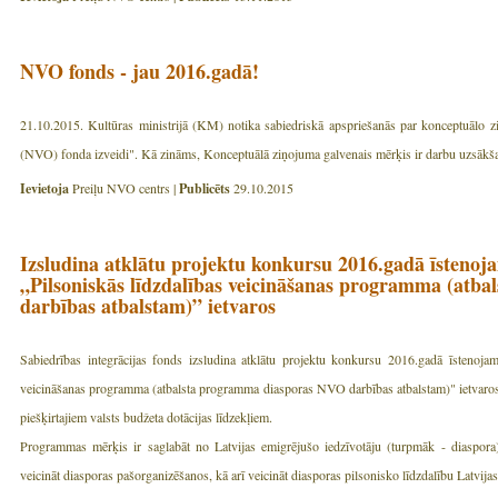
NVO fonds - jau 2016.gadā!
21.10.2015. Kultūras ministrijā (KM) notika sabiedriskā apspriešanās par konceptuālo zi
(NVO) fonda izveidi". Kā zināms, Konceptuālā ziņojuma galvenais mērķis ir darbu uzsākš
Ievietoja
Preiļu NVO centrs |
Publicēts
29.10.2015
Izsludina atklātu projektu konkursu 2016.gadā īsten
„Pilsoniskās līdzdalības veicināšanas programma (at
darbības atbalstam)” ietvaros
Sabiedrības integrācijas fonds izsludina atklātu projektu konkursu 2016.gadā īstenoja
veicināšanas programma (atbalsta programma diasporas NVO darbības atbalstam)" ietvaros, 
piešķirtajiem valsts budžeta dotācijas līdzekļiem.
Programmas mērķis ir saglabāt no Latvijas emigrējušo iedzīvotāju (turpmāk - diaspora) sa
veicināt diasporas pašorganizēšanos, kā arī veicināt diasporas pilsonisko līdzdalību Latvijas 