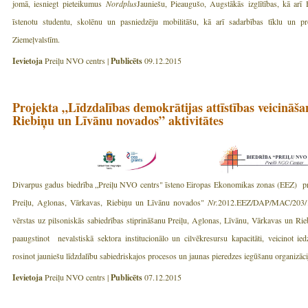
jomā, iesniegt pieteikumus
Nordplus
Jauniešu, Pieaugušo, Augstākās izglītības, kā arī
īstenotu studentu, skolēnu un pasniedzēju mobilitāšu, kā arī sadarbības tīklu un proj
Ziemeļvalstīm.
Ievietoja
Preiļu NVO centrs |
Publicēts
09.12.2015
Projekta „Līdzdalības demokrātijas attīstības veicināša
Riebiņu un Līvānu novados” aktivitātes
Divarpus gadus biedrība „Preiļu NVO centrs" īsteno Eiropas Ekonomikas zonas (EEZ) proj
Preiļu, Aglonas, Vārkavas, Riebiņu un Līvānu novados"
Nr.
2012.EEZ/DAP/MAC/203/1/L/
vērstas uz pilsoniskās sabiedrības stiprināšanu Preiļu, Aglonas, Līvānu, Vārkavas un Rie
paaugstinot nevalstiskā sektora institucionālo un cilvēkresursu kapacitāti, veicinot ied
rosinot jauniešu līdzdalību sabiedriskajos procesos un jaunas pieredzes iegūšanu organizā
Ievietoja
Preiļu NVO centrs |
Publicēts
07.12.2015