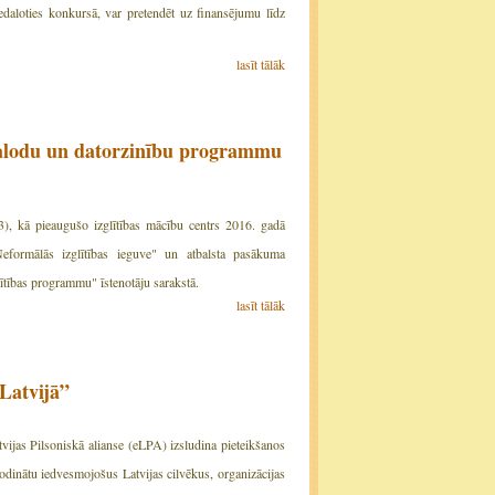
daloties konkursā, var pretendēt uz finansējumu līdz
lasīt tālāk
švalodu un datorzinību programmu
93), kā pieaugušo izglītības mācību centrs 2016. gadā
Neformālās izglītības ieguve" un atbalsta pasākuma
ītības programmu" īstenotāju sarakstā.
lasīt tālāk
 Latvijā”
vijas Pilsoniskā alianse (eLPA) izsludina pieteikšanos
odinātu iedvesmojošus Latvijas cilvēkus, organizācijas