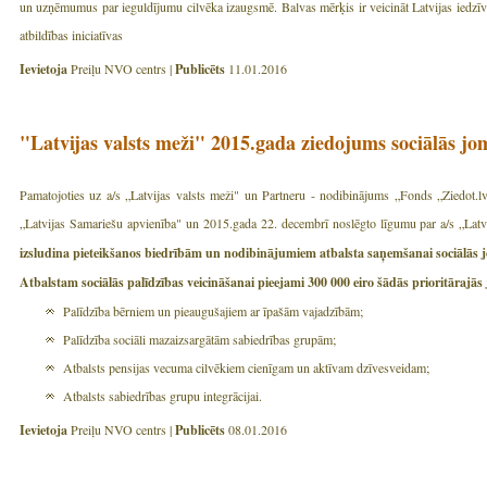
un uzņēmumus par ieguldījumu cilvēka izaugsmē. Balvas mērķis ir veicināt Latvijas iedzīvotā
atbildības iniciatīvas
Ievietoja
Preiļu NVO centrs |
Publicēts
11.01.2016
"Latvijas valsts meži" 2015.gada ziedojums sociālās j
Pamatojoties uz a/s „Latvijas valsts meži" un Partneru - nodibinājums „Fonds „Ziedot.l
„Latvijas Samariešu apvienība" un 2015.gada 22. decembrī noslēgto līgumu par a/s „Latvi
izsludina pieteikšanos biedrībām un nodibinājumiem atbalsta saņemšanai
Atbalstam sociālās palīdzības veicināšanai pieejami 300 000 eiro šādās prioritārajās
Palīdzība bērniem un pieaugušajiem ar īpašām vajadzībām;
Palīdzība sociāli mazaizsargātām sabiedrības grupām;
Atbalsts pensijas vecuma cilvēkiem cienīgam un aktīvam dzīvesveidam;
Atbalsts sabiedrības grupu integrācijai.
Ievietoja
Preiļu NVO centrs |
Publicēts
08.01.2016