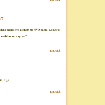
lasīt tālāk
as?"
ikviens interesents aicināts uz NVO namu
, Laimdotas
 saistības vai iespējas?"
lasīt tālāk
 42, Rīgā
lasīt tālāk