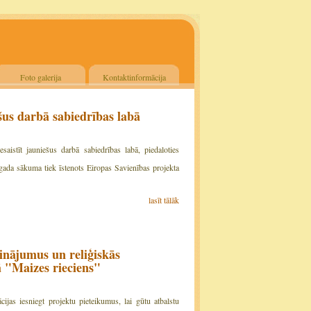
Foto galerija
Kontaktinformācija
šus darbā sabiedrības labā
istīt jauniešus darbā sabiedrības labā, piedaloties
ada sākuma tiek īstenots Eiropas Savienības projekta
lasīt tālāk
binājumus un reliģiskās
 "Maizes rieciens"
ijas iesniegt projektu pieteikumus, lai gūtu atbalstu