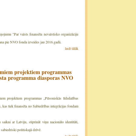
ņojumu "Par valsts finansēta nevalstisko organizāciju
ana pie NVO fonda izveides jau 2016.gadā.
lasīt tālāk
ojamiem projektiem programmas
balsta programma diasporas NVO
miem projektiem programmas „Pilsoniskās līdzdalības
kas tiek finansēta no Sabiedrības integrācijas fondam
ikni ar Latviju, stiprināt viņu nacionālo identitāti,
sabiedriski politiskajā dzīvē.