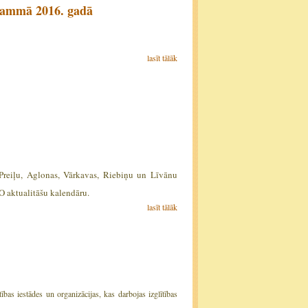
grammā 2016. gadā
lasīt tālāk
Preiļu, Aglonas, Vārkavas, Riebiņu un Līvānu
aktualitāšu kalendāru.
lasīt tālāk
ības iestādes un organizācijas, kas darbojas izglītības