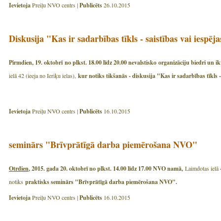
Ievietoja
Preiļu NVO centrs |
Publicēts
26.10.2015
Diskusija "Kas ir sadarbības tīkls - saistības vai iespēj
Pirmdien, 19. oktobrī no plkst. 18.00 līdz 20.00 nevalstisko organizāciju biedri un 
ielā 42 (ieeja no Ieriķu ielas),
kur notiks tikšanās - diskusija "Kas ir sadarbības tīkls -
Ievietoja
Preiļu NVO centrs |
Publicēts
16.10.2015
seminārs "Brīvprātīgā darba piemērošana NVO"
Otrdien
, 2015. gada 20. oktobrī no plkst. 14.00 līdz 17.00 NVO namā,
Laimdotas ielā
notiks
praktisks seminārs "Brīvprātīgā darba piemērošana NVO".
Ievietoja
Preiļu NVO centrs |
Publicēts
16.10.2015