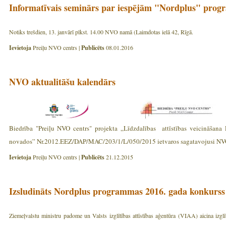
Informatīvais seminārs par iespējām "Nordplus" pro
Notiks trešdien, 13. janvārī plkst. 14.00 NVO namā (Laimdotas ielā 42, Rīgā.
Ievietoja
Preiļu NVO centrs |
Publicēts
08.01.2016
NVO aktualitāšu kalendārs
Biedrība "Preiļu NVO centrs" projekta „Līdzdalības attīstības veicināšana
novados” Nr.2012.EEZ/DAP/MAC/203/1/L/050/2015 ietvaros sagatavojusi NVO 
Ievietoja
Preiļu NVO centrs |
Publicēts
21.12.2015
Izsludināts Nordplus programmas 2016. gada konkurss
Ziemeļvalstu ministru padome un Valsts izglītības attīstības aģentūra (VIAA) aicina izglīt