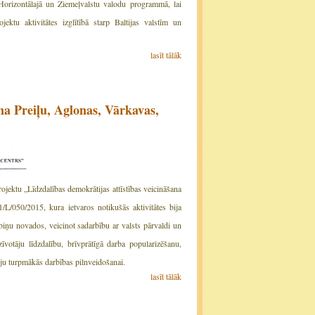
 Horizontālajā un Ziemeļvalstu valodu programmā, lai
ektu aktivitātes izglītībā starp Baltijas valstīm un
lasīt tālāk
na Preiļu, Aglonas, Vārkavas,
ektu „Līdzdalības demokrātijas attīstības veicināšana
050/2015, kura ietvaros notikušās aktivitātes bija
biņu novados, veicinot sadarbību ar valsts pārvaldi un
zīvotāju līdzdalību, brīvprātīgā darba popularizēšanu,
ciju turpmākās darbības pilnveidošanai.
lasīt tālāk