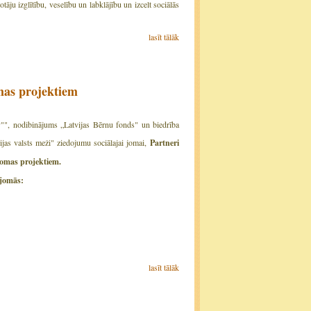
ju izglītību, veselību un labklājību un izcelt sociālās
lasīt tālāk
omas projektiem
v"", nodibinājums „Latvijas Bērnu fonds" un biedrība
jas valsts meži" ziedojumu sociālajai jomai,
Partneri
 sociālās jomas projektiem.
 jomās:
lasīt tālāk