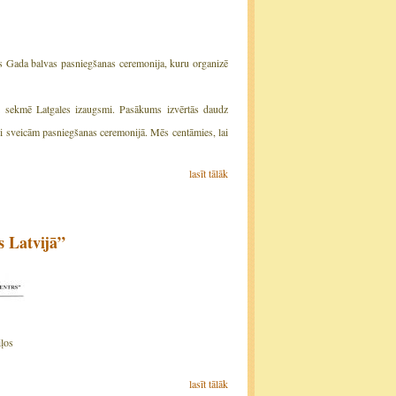
es Gada balvas pasniegšanas ceremonija, kuru organizē
i sekmē Latgales izaugsmi. Pasākums izvērtās daudz
aši sveicām pasniegšanas ceremonijā. Mēs centāmies, lai
lasīt tālāk
s Latvijā”
iļos
lasīt tālāk