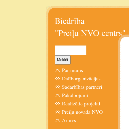
Biedrība
"Preiļu NVO centrs"
Par mums
Dalīborganizācijas
Sadarbības partneri
Pakalpojumi
Realizētie projekti
Preiļu novada NVO
Arhīvs